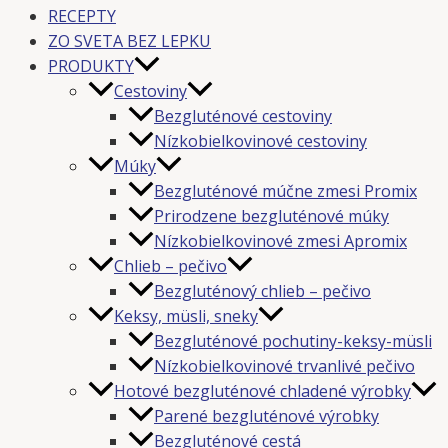
RECEPTY
ZO SVETA BEZ LEPKU
PRODUKTY
Cestoviny
Bezgluténové cestoviny
Nízkobielkovinové cestoviny
Múky
Bezgluténové múčne zmesi Promix
Prirodzene bezgluténové múky
Nízkobielkovinové zmesi Apromix
Chlieb – pečivo
Bezgluténový chlieb – pečivo
Keksy, müsli, sneky
Bezgluténové pochutiny-keksy-müsli
Nízkobielkovinové trvanlivé pečivo
Hotové bezgluténové chladené výrobky
Parené bezgluténové výrobky
Bezgluténové cestá