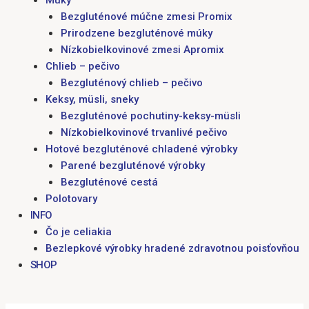
Múky
Bezgluténové múčne zmesi Promix
Prirodzene bezgluténové múky
Nízkobielkovinové zmesi Apromix
Chlieb – pečivo
Bezgluténový chlieb – pečivo
Keksy, müsli, sneky
Bezgluténové pochutiny-keksy-müsli
Nízkobielkovinové trvanlivé pečivo
Hotové bezgluténové chladené výrobky
Parené bezgluténové výrobky
Bezgluténové cestá
Polotovary
INFO
Čo je celiakia
Bezlepkové výrobky hradené zdravotnou poisťovňou
SHOP