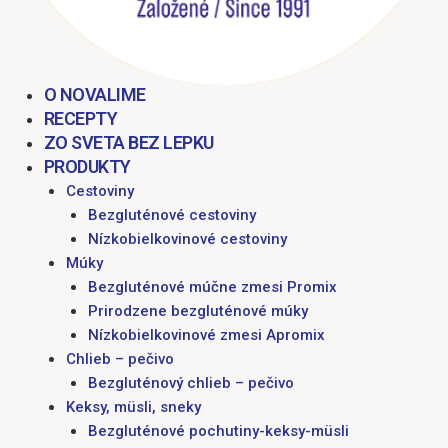
O NOVALIME
RECEPTY
ZO SVETA BEZ LEPKU
PRODUKTY
Cestoviny
Bezgluténové cestoviny
Nízkobielkovinové cestoviny
Múky
Bezgluténové múčne zmesi Promix
Prirodzene bezgluténové múky
Nízkobielkovinové zmesi Apromix
Chlieb – pečivo
Bezgluténový chlieb – pečivo
Keksy, müsli, sneky
Bezgluténové pochutiny-keksy-müsli