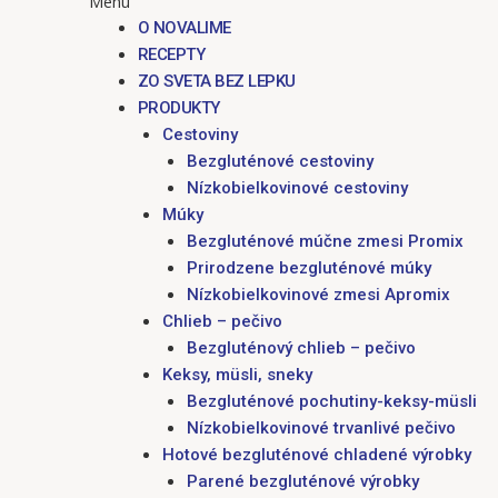
Menu
O NOVALIME
RECEPTY
ZO SVETA BEZ LEPKU
PRODUKTY
Cestoviny
Bezgluténové cestoviny
Nízkobielkovinové cestoviny
Múky
Bezgluténové múčne zmesi Promix
Prirodzene bezgluténové múky
Nízkobielkovinové zmesi Apromix
Chlieb – pečivo
Bezgluténový chlieb – pečivo
Keksy, müsli, sneky
Bezgluténové pochutiny-keksy-müsli
Nízkobielkovinové trvanlivé pečivo
Hotové bezgluténové chladené výrobky
Parené bezgluténové výrobky