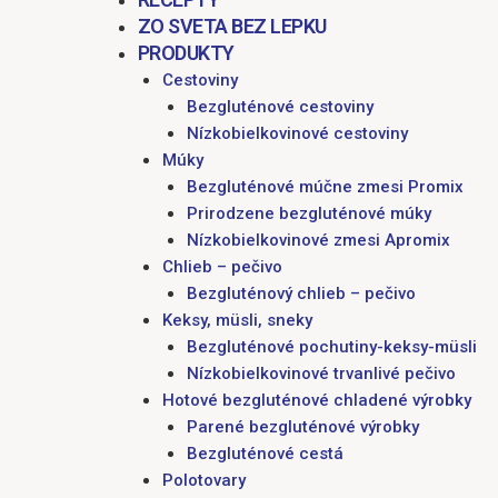
ZO SVETA BEZ LEPKU
PRODUKTY
Cestoviny
Bezgluténové cestoviny
Nízkobielkovinové cestoviny
Múky
Bezgluténové múčne zmesi Promix
Prirodzene bezgluténové múky
Nízkobielkovinové zmesi Apromix
Chlieb – pečivo
Bezgluténový chlieb – pečivo
Keksy, müsli, sneky
Bezgluténové pochutiny-keksy-müsli
Nízkobielkovinové trvanlivé pečivo
Hotové bezgluténové chladené výrobky
Parené bezgluténové výrobky
Bezgluténové cestá
Polotovary