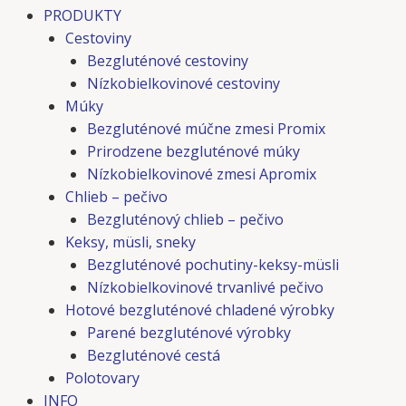
PRODUKTY
Cestoviny
Bezgluténové cestoviny
Nízkobielkovinové cestoviny
Múky
Bezgluténové múčne zmesi Promix
Prirodzene bezgluténové múky
Nízkobielkovinové zmesi Apromix
Chlieb – pečivo
Bezgluténový chlieb – pečivo
Keksy, müsli, sneky
Bezgluténové pochutiny-keksy-müsli
Nízkobielkovinové trvanlivé pečivo
Hotové bezgluténové chladené výrobky
Parené bezgluténové výrobky
Bezgluténové cestá
Polotovary
INFO