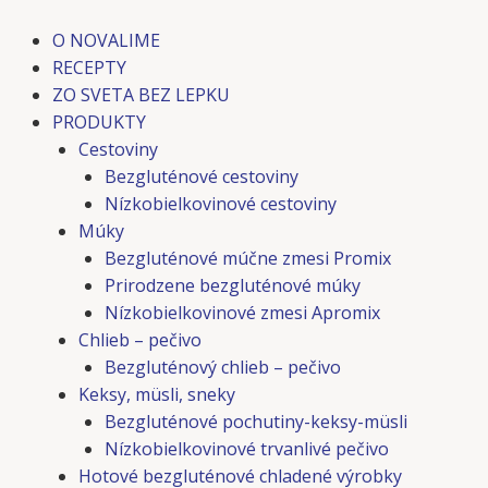
Preskočiť
Post
na
navigation
O NOVALIME
obsah
RECEPTY
ZO SVETA BEZ LEPKU
PRODUKTY
Cestoviny
Bezgluténové cestoviny
Nízkobielkovinové cestoviny
Múky
Bezgluténové múčne zmesi Promix
Prirodzene bezgluténové múky
Nízkobielkovinové zmesi Apromix
Chlieb – pečivo
Bezgluténový chlieb – pečivo
Keksy, müsli, sneky
Bezgluténové pochutiny-keksy-müsli
Nízkobielkovinové trvanlivé pečivo
Hotové bezgluténové chladené výrobky