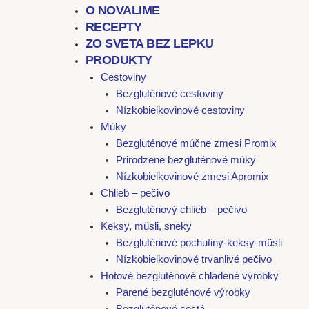
O NOVALIME
RECEPTY
ZO SVETA BEZ LEPKU
PRODUKTY
Cestoviny
Bezgluténové cestoviny
Nízkobielkovinové cestoviny
Múky
Bezgluténové múčne zmesi Promix
Prirodzene bezgluténové múky
Nízkobielkovinové zmesi Apromix
Chlieb – pečivo
Bezgluténový chlieb – pečivo
Keksy, müsli, sneky
Bezgluténové pochutiny-keksy-müsli
Nízkobielkovinové trvanlivé pečivo
Hotové bezgluténové chladené výrobky
Parené bezgluténové výrobky
Bezgluténové cestá