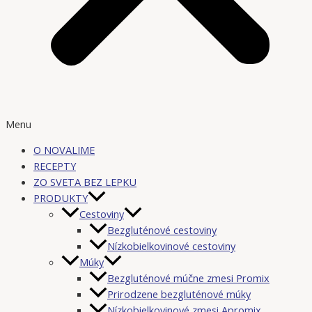
Menu
O NOVALIME
RECEPTY
ZO SVETA BEZ LEPKU
PRODUKTY
Cestoviny
Bezgluténové cestoviny
Nízkobielkovinové cestoviny
Múky
Bezgluténové múčne zmesi Promix
Prirodzene bezgluténové múky
Nízkobielkovinové zmesi Apromix