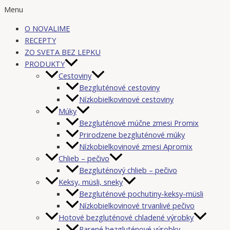
Menu
O NOVALIME
RECEPTY
ZO SVETA BEZ LEPKU
PRODUKTY
Cestoviny
Bezgluténové cestoviny
Nízkobielkovinové cestoviny
Múky
Bezgluténové múčne zmesi Promix
Prirodzene bezgluténové múky
Nízkobielkovinové zmesi Apromix
Chlieb – pečivo
Bezgluténový chlieb – pečivo
Keksy, müsli, sneky
Bezgluténové pochutiny-keksy-müsli
Nízkobielkovinové trvanlivé pečivo
Hotové bezgluténové chladené výrobky
Parené bezgluténové výrobky