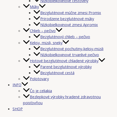
Nízkobielkovinové cestoviny
Múky
Bezgluténové múčne zmesi Promix
Prirodzene bezgluténové múky
Nízkobielkovinové zmesi Apromix
Chlieb – pečivo
Bezgluténový chlieb – pečivo
Keksy, müsli, sneky
Bezgluténové pochutiny-keksy-müsli
Nízkobielkovinové trvanlivé pečivo
Hotové bezgluténové chladené výrobky
Parené bezgluténové výrobky
Bezgluténové cestá
Polotovary
INFO
Čo je celiakia
Bezlepkové výrobky hradené zdravotnou
poisťovňou
SHOP