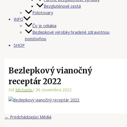
Bezgluténové cestá
Polotovary
INFO
Čo je celiakia
Bezlepkové výrobky hradené zdravotnou
poisťovňou
SHOP
Bezlepkový vianočný
receptár 2022
Od
Michaela
/
26. novembra 2022
←
Predchádzajúci Médiá