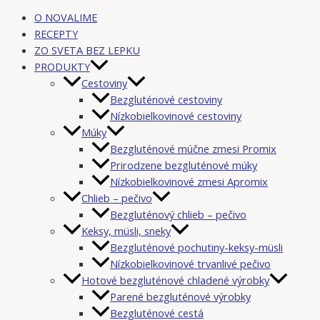
O NOVALIME
RECEPTY
ZO SVETA BEZ LEPKU
PRODUKTY
Cestoviny
Bezgluténové cestoviny
Nízkobielkovinové cestoviny
Múky
Bezgluténové múčne zmesi Promix
Prirodzene bezgluténové múky
Nízkobielkovinové zmesi Apromix
Chlieb – pečivo
Bezgluténový chlieb – pečivo
Keksy, müsli, sneky
Bezgluténové pochutiny-keksy-müsli
Nízkobielkovinové trvanlivé pečivo
Hotové bezgluténové chladené výrobky
Parené bezgluténové výrobky
Bezgluténové cestá