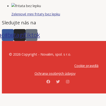
Zeleniové mini fritaty bez lepku
Sledujte nás na
acebook
Instagram
Tiktok
© 2026 Copyright - Novalim, spol. s r.o.
Cookie pravidlá
Ochrana osobných údajov