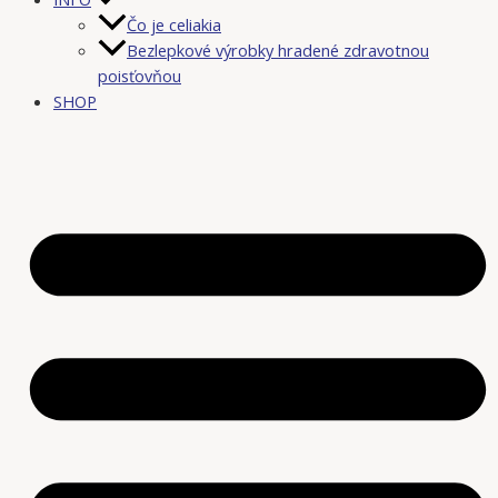
Čo je celiakia
Bezlepkové výrobky hradené zdravotnou
poisťovňou
SHOP