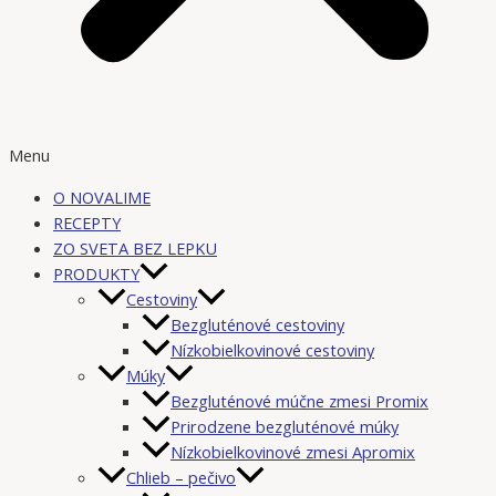
Menu
O NOVALIME
RECEPTY
ZO SVETA BEZ LEPKU
PRODUKTY
Cestoviny
Bezgluténové cestoviny
Nízkobielkovinové cestoviny
Múky
Bezgluténové múčne zmesi Promix
Prirodzene bezgluténové múky
Nízkobielkovinové zmesi Apromix
Chlieb – pečivo