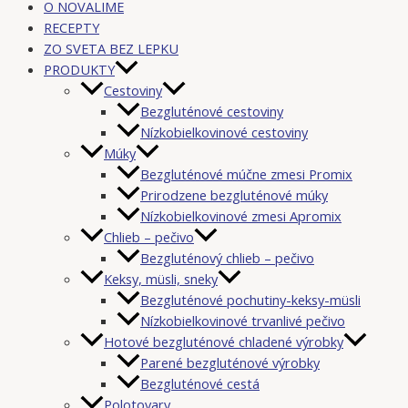
O NOVALIME
RECEPTY
ZO SVETA BEZ LEPKU
PRODUKTY
Cestoviny
Bezgluténové cestoviny
Nízkobielkovinové cestoviny
Múky
Bezgluténové múčne zmesi Promix
Prirodzene bezgluténové múky
Nízkobielkovinové zmesi Apromix
Chlieb – pečivo
Bezgluténový chlieb – pečivo
Keksy, müsli, sneky
Bezgluténové pochutiny-keksy-müsli
Nízkobielkovinové trvanlivé pečivo
Hotové bezgluténové chladené výrobky
Parené bezgluténové výrobky
Bezgluténové cestá
Polotovary