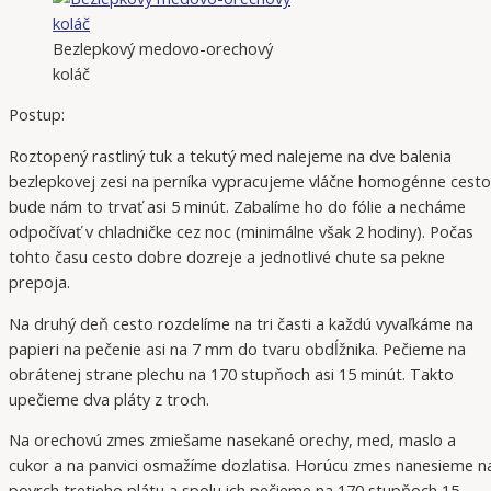
Bezlepkový medovo-orechový
koláč
Postup:
Roztopený rastliný tuk a tekutý med nalejeme na dve balenia
bezlepkovej zesi na perníka vypracujeme vláčne homogénne cesto
bude nám to trvať asi 5 minút. Zabalíme ho do fólie a necháme
odpočívať v chladničke cez noc (minimálne však 2 hodiny). Počas
tohto času cesto dobre dozreje a jednotlivé chute sa pekne
prepoja.
Na druhý deň cesto rozdelíme na tri časti a každú vyvaľkáme na
papieri na pečenie asi na 7 mm do tvaru obdĺžnika. Pečieme na
obrátenej strane plechu na 170 stupňoch asi 15 minút. Takto
upečieme dva pláty z troch.
Na orechovú zmes zmiešame nasekané orechy, med, maslo a
cukor a na panvici osmažíme dozlatisa. Horúcu zmes nanesieme n
povrch tretieho plátu a spolu ich pečieme na 170 stupňoch 15