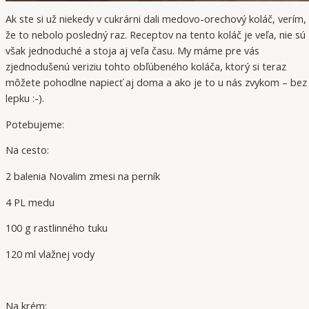
Ak ste si už niekedy v cukrárni dali medovo-orechový koláč, verím,
že to nebolo posledný raz. Receptov na tento koláč je veľa, nie sú
však jednoduché a stoja aj veľa času. My máme pre vás
zjednodušenú veriziu tohto obľúbeného koláča, ktorý si teraz
môžete pohodlne napiecť aj doma a ako je to u nás zvykom – bez
lepku :-).
Potebujeme:
Na cesto:
2 balenia Novalim zmesi na perník
4 PL medu
100 g rastlinného tuku
120 ml vlažnej vody
Na krém: