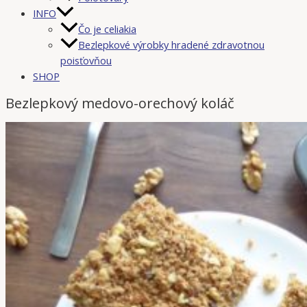
INFO
Čo je celiakia
Bezlepkové výrobky hradené zdravotnou
poisťovňou
SHOP
Bezlepkový medovo-orechový koláč