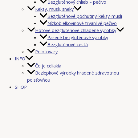
Bezgluténový chlieb – pečivo
Keksy, müsli, sneky
Bezgluténové pochutiny-keksy-müsli
Nízkobielkovinové trvanlivé pečivo
Hotové bezgluténové chladené výrobky
Parené bezgluténové výrobky
Bezgluténové cestá
Polotovary
INFO
Čo je celiakia
Bezlepkové výrobky hradené zdravotnou
poisťovňou
SHOP