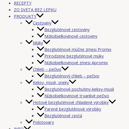
RECEPTY
ZO SVETA BEZ LEPKU
PRODUKTY
Cestoviny
Bezgluténové cestoviny
Nízkobielkovinové cestoviny
Múky
Bezgluténové múčne zmesi Promix
Prirodzene bezgluténové múky
Nízkobielkovinové zmesi Apromix
Chlieb – pečivo
Bezgluténový chlieb – pečivo
Keksy, müsli, sneky
Bezgluténové pochutiny-keksy-müsli
Nízkobielkovinové trvanlivé pečivo
Hotové bezgluténové chladené výrobky
Parené bezgluténové výrobky
Bezgluténové cestá
Polotovary
INFO