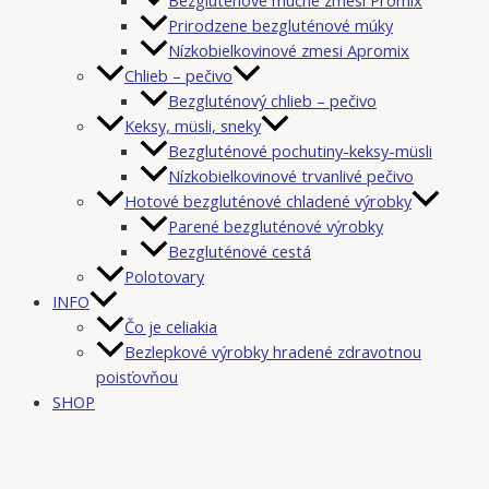
Prirodzene bezgluténové múky
Nízkobielkovinové zmesi Apromix
Chlieb – pečivo
Bezgluténový chlieb – pečivo
Keksy, müsli, sneky
Bezgluténové pochutiny-keksy-müsli
Nízkobielkovinové trvanlivé pečivo
Hotové bezgluténové chladené výrobky
Parené bezgluténové výrobky
Bezgluténové cestá
Polotovary
INFO
Čo je celiakia
Bezlepkové výrobky hradené zdravotnou
poisťovňou
SHOP