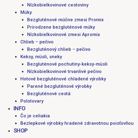
Nízkobielkovinové cestoviny
Múky
Bezgluténové múčne zmesi Promix
Prirodzene bezgluténové múky
Nízkobielkovinové zmesi Apromix
Chlieb – pečivo
Bezgluténový chlieb – pečivo
Keksy, müsli, sneky
Bezgluténové pochutiny-keksy-müsli
Nízkobielkovinové trvanlivé pečivo
Hotové bezgluténové chladené výrobky
Parené bezgluténové výrobky
Bezgluténové cestá
Polotovary
INFO
Čo je celiakia
Bezlepkové výrobky hradené zdravotnou poisťovňou
SHOP