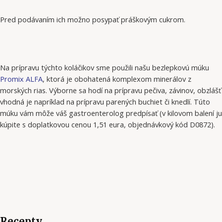
Pred podávaním ich možno posypať práškovým cukrom.
Na prípravu týchto koláčikov sme použili našu bezlepkovú múku
Promix ALFA
, ktorá je obohatená komplexom minerálov z
morských rias. Výborne sa hodí na prípravu pečiva, závinov, obzlášť
vhodná je napríklad na prípravu parených buchiet či knedlí. Túto
múku vám môže váš gastroenterolog predpísať (v kilovom balení ju
kúpite s doplatkovou cenou 1,51 eura, objednávkový kód D0872).
Recepty