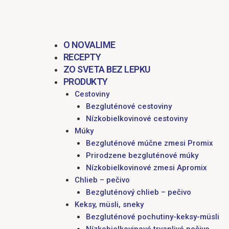
obsah
O NOVALIME
RECEPTY
ZO SVETA BEZ LEPKU
PRODUKTY
Cestoviny
Bezgluténové cestoviny
Nízkobielkovinové cestoviny
Múky
Bezgluténové múčne zmesi Promix
Prirodzene bezgluténové múky
Nízkobielkovinové zmesi Apromix
Chlieb – pečivo
Bezgluténový chlieb – pečivo
Keksy, müsli, sneky
Bezgluténové pochutiny-keksy-müsli