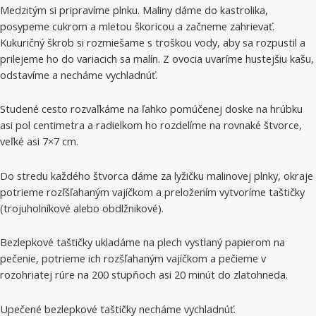
Medzitým si pripravíme plnku. Maliny dáme do kastrolika,
posypeme cukrom a mletou škoricou a začneme zahrievať.
Kukuričný škrob si rozmiešame s troškou vody, aby sa rozpustil a
prilejeme ho do variacich sa malín. Z ovocia uvaríme hustejšiu kašu,
odstavíme a necháme vychladnúť.
Studené cesto rozvaľkáme na ľahko pomúčenej doske na hrúbku
asi pol centimetra a radielkom ho rozdelíme na rovnaké štvorce,
veľké asi 7×7 cm.
Do stredu každého štvorca dáme za lyžičku malinovej plnky, okraje
potrieme rozľšľahaným vajíčkom a preložením vytvoríme taštičky
(trojuholníkové alebo obdlžnikové).
Bezlepkové taštičky ukladáme na plech vystlaný papierom na
pečenie, potrieme ich rozšľahaným vajíčkom a pečieme v
rozohriatej rúre na 200 stupňoch asi 20 minút do zlatohneda.
Upečené bezlepkové taštičky necháme vychladnúť.