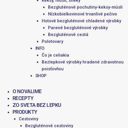
Keksy, müsli, sneky
Bezgluténové pochutiny-keksy-müsli
Nízkobielkovinové trvanlivé pečivo
Hotové bezgluténové chladené výrobky
Parené bezgluténové výrobky
Bezgluténové cestá
Polotovary
INFO
Čo je celiakia
Bezlepkové výrobky hradené zdravotnou
poisťovňou
SHOP
O NOVALIME
RECEPTY
ZO SVETA BEZ LEPKU
PRODUKTY
Cestoviny
Bezgluténové cestoviny