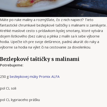
Máte po ruke maliny a rozmýšľate, čo z nich napiecť? Tieto
fantastické chrumkavé bezlepkové taštičky s malinami si zamilujete.
Krehké maslové cesto s prídavkom kyslej smotany, ktoré vytvára
dojem lístkového (bez cukru) a plnka z malín sa k sebe výborne
hodia. Upečte ich pre svoje deťúrence, padnú akurát do ruky a
výborne sa hodia na výlet či na cestovanie za dovolenkou.
Bezlepkové taštičky s malinami
Potrebujeme:
250 g
bezlepkovej múky Promix ALFA
pol CL soli
pol CL kypriaceho prášku