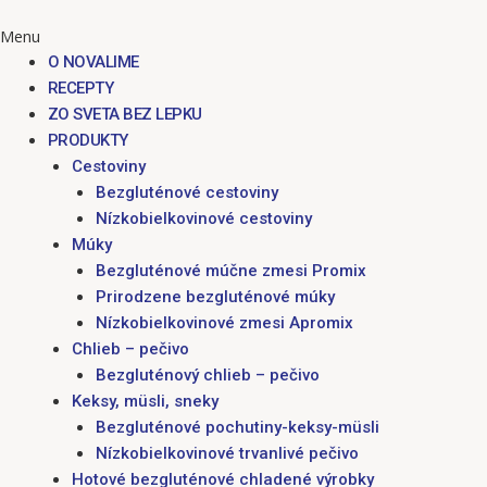
Menu
O NOVALIME
RECEPTY
ZO SVETA BEZ LEPKU
PRODUKTY
Cestoviny
Bezgluténové cestoviny
Nízkobielkovinové cestoviny
Múky
Bezgluténové múčne zmesi Promix
Prirodzene bezgluténové múky
Nízkobielkovinové zmesi Apromix
Chlieb – pečivo
Bezgluténový chlieb – pečivo
Keksy, müsli, sneky
Bezgluténové pochutiny-keksy-müsli
Nízkobielkovinové trvanlivé pečivo
Hotové bezgluténové chladené výrobky