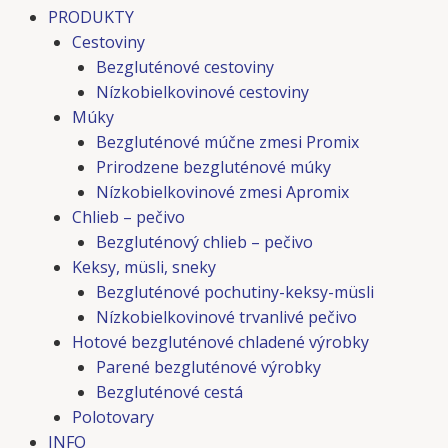
PRODUKTY
Cestoviny
Bezgluténové cestoviny
Nízkobielkovinové cestoviny
Múky
Bezgluténové múčne zmesi Promix
Prirodzene bezgluténové múky
Nízkobielkovinové zmesi Apromix
Chlieb – pečivo
Bezgluténový chlieb – pečivo
Keksy, müsli, sneky
Bezgluténové pochutiny-keksy-müsli
Nízkobielkovinové trvanlivé pečivo
Hotové bezgluténové chladené výrobky
Parené bezgluténové výrobky
Bezgluténové cestá
Polotovary
INFO