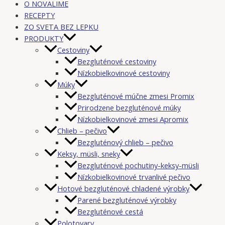
O NOVALIME
RECEPTY
ZO SVETA BEZ LEPKU
PRODUKTY
Cestoviny
Bezgluténové cestoviny
Nízkobielkovinové cestoviny
Múky
Bezgluténové múčne zmesi Promix
Prirodzene bezgluténové múky
Nízkobielkovinové zmesi Apromix
Chlieb – pečivo
Bezgluténový chlieb – pečivo
Keksy, müsli, sneky
Bezgluténové pochutiny-keksy-müsli
Nízkobielkovinové trvanlivé pečivo
Hotové bezgluténové chladené výrobky
Parené bezgluténové výrobky
Bezgluténové cestá
Polotovary