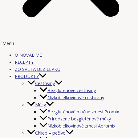
Menu
O NOVALIME
RECEPTY
ZO SVETA BEZ LEPKU
PRODUKTY
Cestoviny
Bezgluténové cestoviny
Nízkobielkovinové cestoviny
Múky
Bezgluténové múčne zmesi Promix
Prirodzene bezgluténové múky
Nízkobielkovinové zmesi Apromix
Chlieb – pečivo