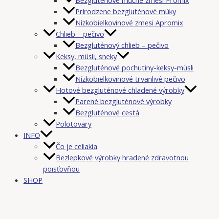
Prirodzene bezgluténové múky
Nízkobielkovinové zmesi Apromix
Chlieb – pečivo
Bezgluténový chlieb – pečivo
Keksy, müsli, sneky
Bezgluténové pochutiny-keksy-müsli
Nízkobielkovinové trvanlivé pečivo
Hotové bezgluténové chladené výrobky
Parené bezgluténové výrobky
Bezgluténové cestá
Polotovary
INFO
Čo je celiakia
Bezlepkové výrobky hradené zdravotnou
poisťovňou
SHOP