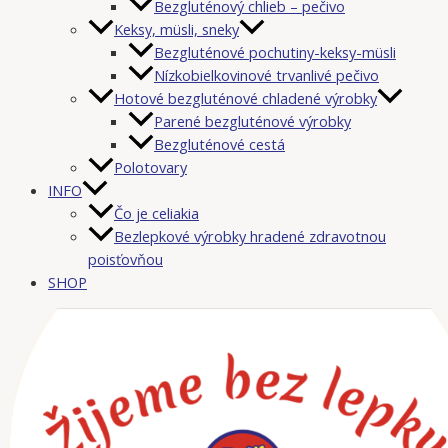
Bezgluténový chlieb – pečivo
Keksy, müsli, sneky
Bezgluténové pochutiny-keksy-müsli
Nízkobielkovinové trvanlivé pečivo
Hotové bezgluténové chladené výrobky
Parené bezgluténové výrobky
Bezgluténové cestá
Polotovary
INFO
Čo je celiakia
Bezlepkové výrobky hradené zdravotnou
poisťovňou
SHOP