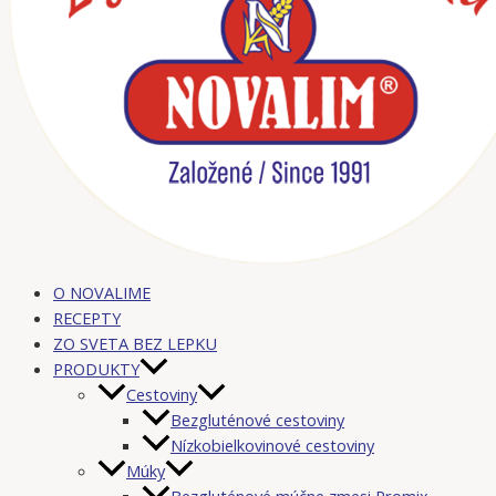
O NOVALIME
RECEPTY
ZO SVETA BEZ LEPKU
PRODUKTY
Cestoviny
Bezgluténové cestoviny
Nízkobielkovinové cestoviny
Múky
Bezgluténové múčne zmesi Promix