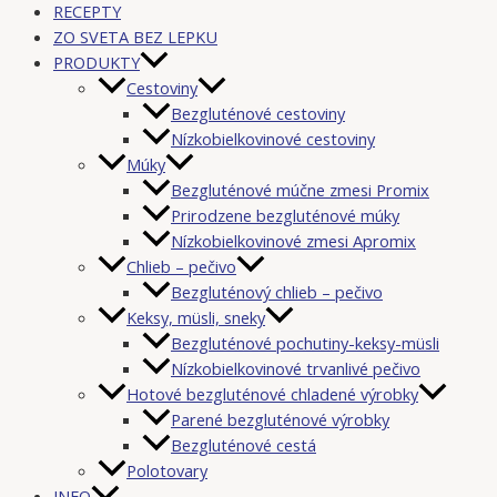
RECEPTY
ZO SVETA BEZ LEPKU
PRODUKTY
Cestoviny
Bezgluténové cestoviny
Nízkobielkovinové cestoviny
Múky
Bezgluténové múčne zmesi Promix
Prirodzene bezgluténové múky
Nízkobielkovinové zmesi Apromix
Chlieb – pečivo
Bezgluténový chlieb – pečivo
Keksy, müsli, sneky
Bezgluténové pochutiny-keksy-müsli
Nízkobielkovinové trvanlivé pečivo
Hotové bezgluténové chladené výrobky
Parené bezgluténové výrobky
Bezgluténové cestá
Polotovary
INFO