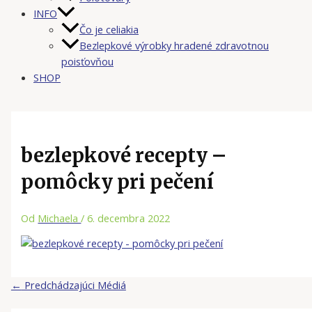
INFO
Čo je celiakia
Bezlepkové výrobky hradené zdravotnou
poisťovňou
SHOP
bezlepkové recepty –
pomôcky pri pečení
Od
Michaela
/
6. decembra 2022
←
Predchádzajúci Médiá