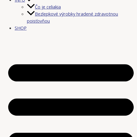
Čo je celiakia
Bezlepkové výrobky hradené zdravotnou
poisťovňou
SHOP