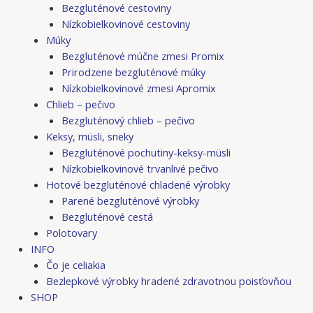
Bezgluténové cestoviny
Nízkobielkovinové cestoviny
Múky
Bezgluténové múčne zmesi Promix
Prirodzene bezgluténové múky
Nízkobielkovinové zmesi Apromix
Chlieb – pečivo
Bezgluténový chlieb – pečivo
Keksy, müsli, sneky
Bezgluténové pochutiny-keksy-müsli
Nízkobielkovinové trvanlivé pečivo
Hotové bezgluténové chladené výrobky
Parené bezgluténové výrobky
Bezgluténové cestá
Polotovary
INFO
Čo je celiakia
Bezlepkové výrobky hradené zdravotnou poisťovňou
SHOP