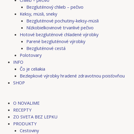
Bezgluténový chlieb – pečivo
Keksy, müsli, sneky
Bezgluténové pochutiny-keksy-müsli
Nízkobielkovinové trvanlivé pečivo
Hotové bezgluténové chladené výrobky
Parené bezgluténové výrobky
Bezgluténové cestá
Polotovary
INFO
Čo je celiakia
Bezlepkové výrobky hradené zdravotnou poisťovňou
SHOP
O NOVALIME
RECEPTY
ZO SVETA BEZ LEPKU
PRODUKTY
Cestoviny