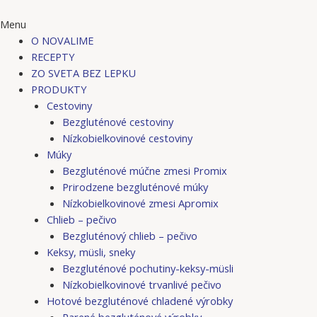
Menu
O NOVALIME
RECEPTY
ZO SVETA BEZ LEPKU
PRODUKTY
Cestoviny
Bezgluténové cestoviny
Nízkobielkovinové cestoviny
Múky
Bezgluténové múčne zmesi Promix
Prirodzene bezgluténové múky
Nízkobielkovinové zmesi Apromix
Chlieb – pečivo
Bezgluténový chlieb – pečivo
Keksy, müsli, sneky
Bezgluténové pochutiny-keksy-müsli
Nízkobielkovinové trvanlivé pečivo
Hotové bezgluténové chladené výrobky
Parené bezgluténové výrobky