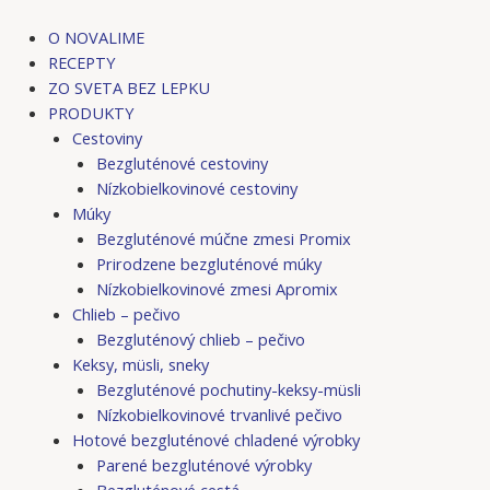
Preskočiť
Post
Post
na
navigation
navigation
O NOVALIME
obsah
RECEPTY
ZO SVETA BEZ LEPKU
PRODUKTY
Cestoviny
Bezgluténové cestoviny
Nízkobielkovinové cestoviny
Múky
Bezgluténové múčne zmesi Promix
Prirodzene bezgluténové múky
Nízkobielkovinové zmesi Apromix
Chlieb – pečivo
Bezgluténový chlieb – pečivo
Keksy, müsli, sneky
Bezgluténové pochutiny-keksy-müsli
Nízkobielkovinové trvanlivé pečivo
Hotové bezgluténové chladené výrobky
Parené bezgluténové výrobky