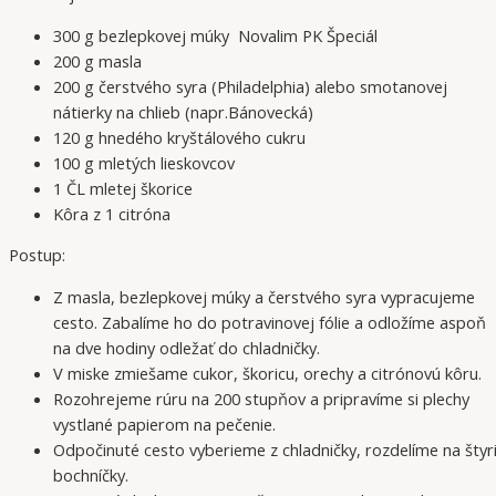
300 g bezlepkovej múky Novalim PK Špeciál
200 g masla
200 g čerstvého syra (Philadelphia) alebo smotanovej
nátierky na chlieb (napr.Bánovecká)
120 g hnedého kryštálového cukru
100 g mletých lieskovcov
1 ČL mletej škorice
Kôra z 1 citróna
Postup:
Z masla, bezlepkovej múky a čerstvého syra vypracujeme
cesto. Zabalíme ho do potravinovej fólie a odložíme aspoň
na dve hodiny odležať do chladničky.
V miske zmiešame cukor, škoricu, orechy a citrónovú kôru.
Rozohrejeme rúru na 200 stupňov a pripravíme si plechy
vystlané papierom na pečenie.
Odpočinuté cesto vyberieme z chladničky, rozdelíme na štyr
bochníčky.