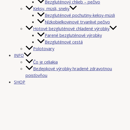
Bezgluténový chlieb – pečivo
Keksy, müsli, sneky
Bezgluténové pochutiny-keksy-müsli
Nízkobielkovinové trvanlivé pečivo
Hotové bezgluténové chladené výrobky
Parené bezgluténové výrobky
Bezgluténové cestá
Polotovary
INFO
Čo je celiakia
Bezlepkové výrobky hradené zdravotnou
poisťovňou
SHOP