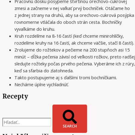
Pracovnú dosku posypeme štvrtinou orechovo-cukrovej
zmesi a začneme v nej vaľkať prvý bochníček. Otáčame ho
z jednej strany na druhú, aby sa orechovo-cukrová posýpka
rovnomerne vtláčala do oboch strán cesta. Bochníčky
vyvaľkáme do kruhu.
Kruh rozdelíme na 8-16 častí (keď chceme minirohlíčky,
rozdelíme kruhy na 16 častí, ak chceme väčšie, stačí 8 častí).
Zrolujeme do rožtekov a pečieme na 200 stupňoch asi 15
minút – dĺžka pečenia závisí od veľkosti rožkov, preto radše
sledujte rožteky počas prvého pečenia. Vyberáme ich z rúry,
keď sa sfarbia do zlatohneda.
Takto postupujeme aj s ďalšími tromi bochníčkami.
Necháme úplne vychladnúť.
Recepty
SEARCH