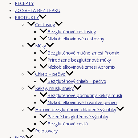
RECEPTY
ZO SVETA BEZ LEPKU
PRODUKTY
Cestoviny
Bezgluténové cestoviny
Nízkobielkovinové cestoviny
Múky
Bezgluténové múčne zmesi Promix
Prirodzene bezgluténové múky
Nízkobielkovinové zmesi Apromix
Chlieb – pečivo
Bezgluténový chlieb – pečivo
Keksy, müsli, sneky
Bezgluténové pochutiny-keksy-müsli
Nízkobielkovinové trvanlivé pečivo
Hotové bezgluténové chladené výrobky
Parené bezgluténové výrobky
Bezgluténové cestá
Polotovary
INFO