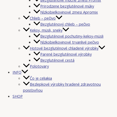
Prirodzene bezgluténové múky
Nízkobielkovinové zmesi Apromix
Chlieb – pečivo
Bezgluténový chlieb – pečivo
Keksy, müsli, sneky
Bezgluténové pochutiny-keksy-müsli
Nízkobielkovinové trvanlivé pečivo
Hotové bezgluténové chladené výrobky
Parené bezgluténové výrobky
Bezgluténové cestá
Polotovary
INFO
Čo je celiakia
Bezlepkové výrobky hradené zdravotnou
poisťovňou
SHOP