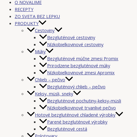
O NOVALIME
RECEPTY
ZO SVETA BEZ LEPKU
PRODUKTY
Cestoviny
Bezgluténové cestoviny
Nízkobielkovinové cestoviny
Múky
Bezgluténové múčne zmesi Promix
Prirodzene bezgluténové múky
Nízkobielkovinové zmesi Apromix
Chlieb – pečivo
Bezgluténový chlieb – pečivo
Keksy, müsli, sneky
Bezgluténové pochutiny-keksy-müsli
Nízkobielkovinové trvanlivé pečivo
Hotové bezgluténové chladené výrobky
Parené bezgluténové výrobky
Bezgluténové cestá
Polotovary