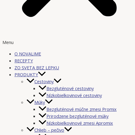
Menu
O NOVALIME
RECEPTY
ZO SVETA BEZ LEPKU
PRODUKTY
Cestoviny
Bezgluténové cestoviny
Nízkobielkovinové cestoviny
Múky
Bezgluténové múčne zmesi Promix
Prirodzene bezgluténové múky
Nízkobielkovinové zmesi Apromix
Chlieb – pečivo