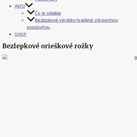
INFO
Čo je celiakia
Bezlepkové výrobky hradené zdravotnou
poisťovňou
SHOP
Bezlepkové orieškové rožky