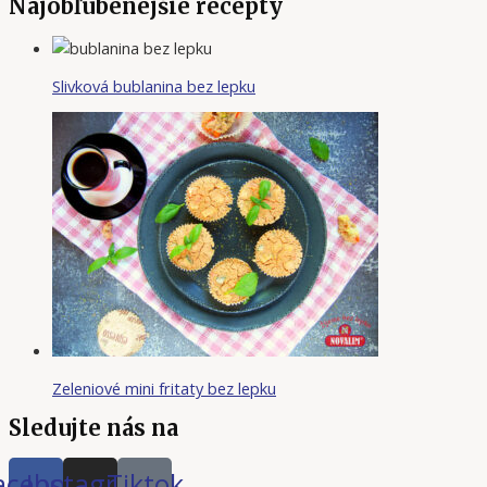
Najobľúbenejšie recepty
Slivková bublanina bez lepku
Zeleniové mini fritaty bez lepku
Sledujte nás na
acebook
Instagram
Tiktok