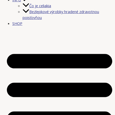
Čo je celiakia
Bezlepkové výrobky hradené zdravotnou
poisťovňou
SHOP