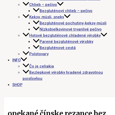
Chlieb – pečivo
Bezgluténový chlieb – pečivo
Keksy, müsli, sneky
Bezgluténové pochutiny-keksy-müsli
Nízkobielkovinové trvanlivé pečivo
Hotové bezgluténové chladené výrobky
Parené bezgluténové výrobky
Bezgluténové cestá
Polotovary
INFO
Čo je celiakia
Bezlepkové výrobky hradené zdravotnou
poisťovňou
SHOP
opekané čínske rezance bez