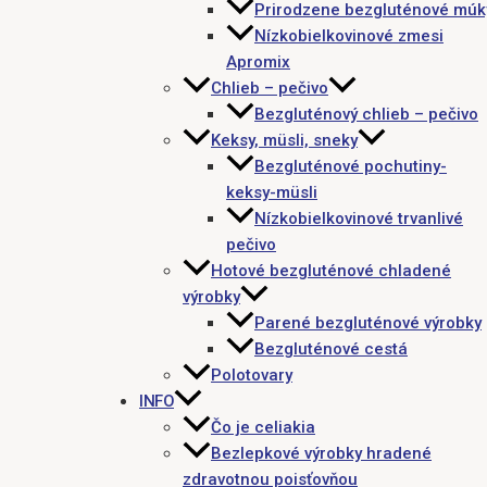
Prirodzene bezgluténové múk
Nízkobielkovinové zmesi
Apromix
Chlieb – pečivo
Bezgluténový chlieb – pečivo
Keksy, müsli, sneky
Bezgluténové pochutiny-
keksy-müsli
Nízkobielkovinové trvanlivé
pečivo
Hotové bezgluténové chladené
výrobky
Parené bezgluténové výrobky
Bezgluténové cestá
Polotovary
INFO
Čo je celiakia
Bezlepkové výrobky hradené
zdravotnou poisťovňou