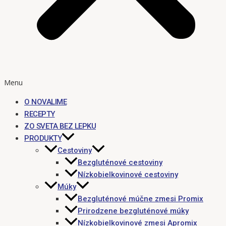
Menu
O NOVALIME
RECEPTY
ZO SVETA BEZ LEPKU
PRODUKTY
Cestoviny
Bezgluténové cestoviny
Nízkobielkovinové cestoviny
Múky
Bezgluténové múčne zmesi Promix
Prirodzene bezgluténové múky
Nízkobielkovinové zmesi Apromix