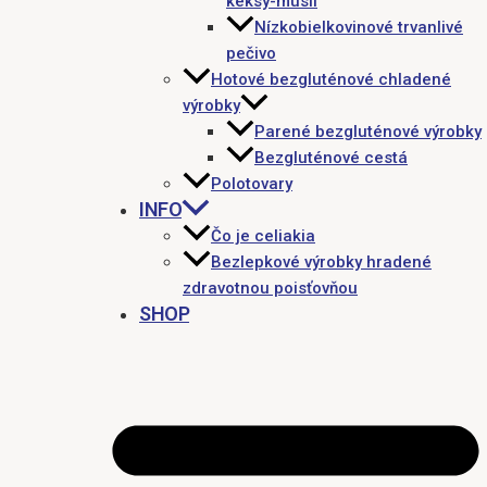
keksy-müsli
Nízkobielkovinové trvanlivé
pečivo
Hotové bezgluténové chladené
výrobky
Parené bezgluténové výrobky
Bezgluténové cestá
Polotovary
INFO
Čo je celiakia
Bezlepkové výrobky hradené
zdravotnou poisťovňou
SHOP