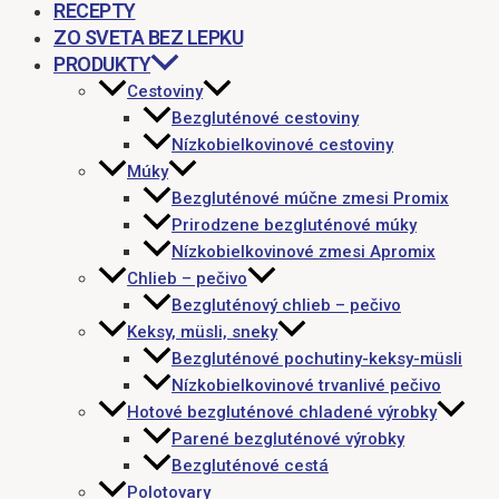
RECEPTY
ZO SVETA BEZ LEPKU
PRODUKTY
Cestoviny
Bezgluténové cestoviny
Nízkobielkovinové cestoviny
Múky
Bezgluténové múčne zmesi Promix
Prirodzene bezgluténové múky
Nízkobielkovinové zmesi Apromix
Chlieb – pečivo
Bezgluténový chlieb – pečivo
Keksy, müsli, sneky
Bezgluténové pochutiny-keksy-müsli
Nízkobielkovinové trvanlivé pečivo
Hotové bezgluténové chladené výrobky
Parené bezgluténové výrobky
Bezgluténové cestá
Polotovary