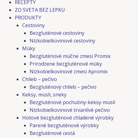
RECEPTY
ZO SVETA BEZ LEPKU
PRODUKTY
Cestoviny
Bezgluténové cestoviny
Nízkobielkovinové cestoviny
Múky
Bezgluténové múčne zmesi Promix
Prirodzene bezgluténové múky
Nízkobielkovinové zmesi Apromix
Chlieb – pečivo
Bezgluténový chlieb – pečivo
Keksy, müsli, sneky
Bezgluténové pochutiny-keksy-müsli
Nízkobielkovinové trvanlivé pečivo
Hotové bezgluténové chladené výrobky
Parené bezgluténové výrobky
Bezgluténové cestá