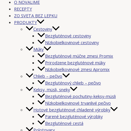
O NOVALIME
RECEPTY
ZO SVETA BEZ LEPKU
PRODUKTY
Cestoviny
Bezgluténové cestoviny
Nízkobielkovinové cestoviny
Múky
Bezgluténové múčne zmesi Promix
Prirodzene bezgluténové múky
Nízkobielkovinové zmesi Apromix
Chlieb – pečivo
Bezgluténový chlieb – pečivo
Keksy, müsli, sneky
Bezgluténové pochutiny-keksy-müsli
Nízkobielkovinové trvanlivé pečivo
Hotové bezgluténové chladené výrobky
Parené bezgluténové výrobky
Bezgluténové cestá
Polotovary