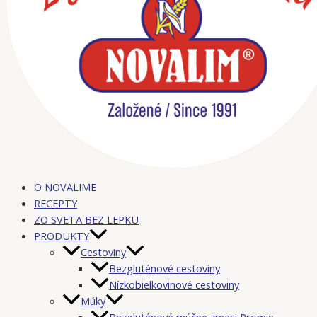
O NOVALIME
RECEPTY
ZO SVETA BEZ LEPKU
PRODUKTY
Cestoviny
Bezgluténové cestoviny
Nízkobielkovinové cestoviny
Múky
Bezgluténové múčne zmesi Promix