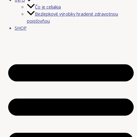
Čo je celiakia
Bezlepkové výrobky hradené zdravotnou
poisťovňou
SHOP