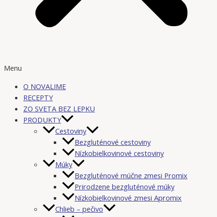
Menu
O NOVALIME
RECEPTY
ZO SVETA BEZ LEPKU
PRODUKTY
Cestoviny
Bezgluténové cestoviny
Nízkobielkovinové cestoviny
Múky
Bezgluténové múčne zmesi Promix
Prirodzene bezgluténové múky
Nízkobielkovinové zmesi Apromix
Chlieb – pečivo