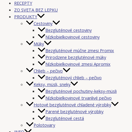
RECEPTY
ZO SVETA BEZ LEPKU
PRODUKTY
Cestoviny
Bezgluténové cestoviny
Nízkobielkovinové cestoviny
Múky
Bezgluténové múčne zmesi Promix
Prirodzene bezgluténové múky
Nízkobielkovinové zmesi Apromix
Chlieb – pečivo
Bezgluténový chlieb – pečivo
Keksy, müsli, sneky
Bezgluténové pochutiny-keksy-müsli
Nízkobielkovinové trvanlivé pečivo
Hotové bezgluténové chladené výrobky
Parené bezgluténové výrobky
Bezgluténové cestá
Polotovary
INFO