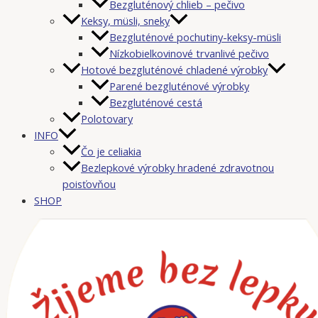
Bezgluténový chlieb – pečivo
Keksy, müsli, sneky
Bezgluténové pochutiny-keksy-müsli
Nízkobielkovinové trvanlivé pečivo
Hotové bezgluténové chladené výrobky
Parené bezgluténové výrobky
Bezgluténové cestá
Polotovary
INFO
Čo je celiakia
Bezlepkové výrobky hradené zdravotnou
poisťovňou
SHOP