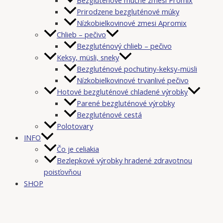
Prirodzene bezgluténové múky
Nízkobielkovinové zmesi Apromix
Chlieb – pečivo
Bezgluténový chlieb – pečivo
Keksy, müsli, sneky
Bezgluténové pochutiny-keksy-müsli
Nízkobielkovinové trvanlivé pečivo
Hotové bezgluténové chladené výrobky
Parené bezgluténové výrobky
Bezgluténové cestá
Polotovary
INFO
Čo je celiakia
Bezlepkové výrobky hradené zdravotnou
poisťovňou
SHOP