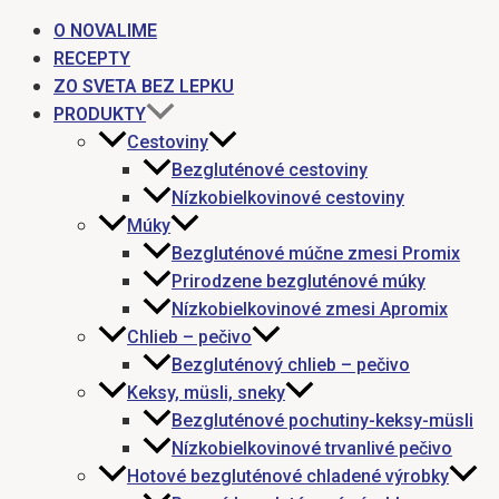
O NOVALIME
RECEPTY
ZO SVETA BEZ LEPKU
PRODUKTY
Cestoviny
Bezgluténové cestoviny
Nízkobielkovinové cestoviny
Múky
Bezgluténové múčne zmesi Promix
Prirodzene bezgluténové múky
Nízkobielkovinové zmesi Apromix
Chlieb – pečivo
Bezgluténový chlieb – pečivo
Keksy, müsli, sneky
Bezgluténové pochutiny-keksy-müsli
Nízkobielkovinové trvanlivé pečivo
Hotové bezgluténové chladené výrobky