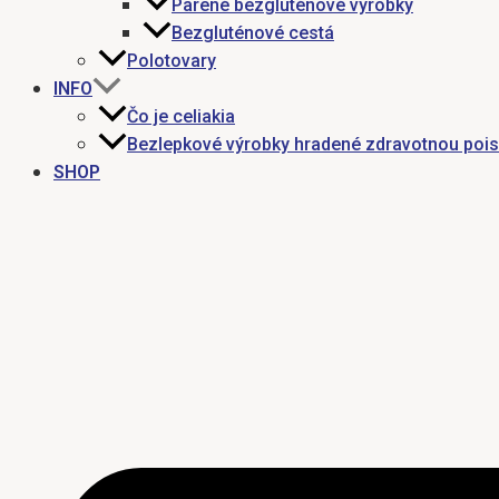
Parené bezgluténové výrobky
Bezgluténové cestá
Polotovary
INFO
Čo je celiakia
Bezlepkové výrobky hradené zdravotnou poi
SHOP