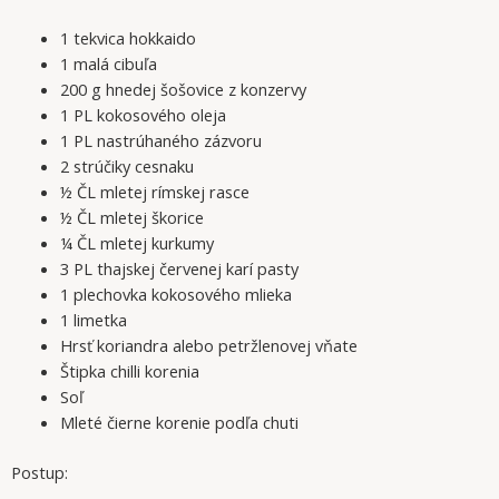
1 tekvica hokkaido
1 malá cibuľa
200 g hnedej šošovice z konzervy
1 PL kokosového oleja
1 PL nastrúhaného zázvoru
2 strúčiky cesnaku
½ ČL mletej rímskej rasce
½ ČL mletej škorice
¼ ČL mletej kurkumy
3 PL thajskej červenej karí pasty
1 plechovka kokosového mlieka
1 limetka
Hrsť koriandra alebo petržlenovej vňate
Štipka chilli korenia
Soľ
Mleté čierne korenie podľa chuti
Postup: