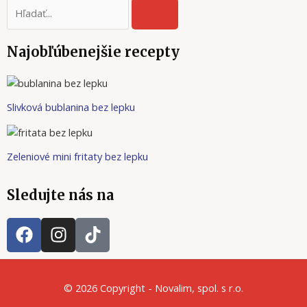
SEARCH
Najobľúbenejšie recepty
Slivková bublanina bez lepku
Zeleniové mini fritaty bez lepku
Sledujte nás na
F
I
T
a
n
i
c
s
k
e
t
t
© 2026 Copyright - Novalim, spol. s r.o.
b
a
o