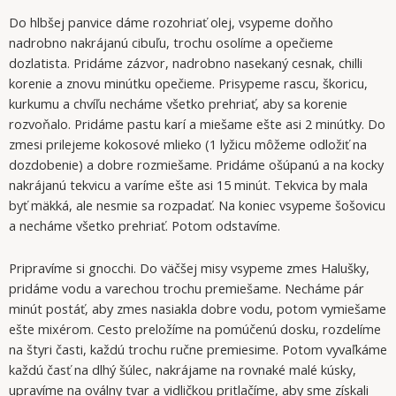
Do hlbšej panvice dáme rozohriať olej, vsypeme doňho
nadrobno nakrájanú cibuľu, trochu osolíme a opečieme
dozlatista. Pridáme zázvor, nadrobno nasekaný cesnak, chilli
korenie a znovu minútku opečieme. Prisypeme rascu, škoricu,
kurkumu a chvíľu necháme všetko prehriať, aby sa korenie
rozvoňalo. Pridáme pastu karí a miešame ešte asi 2 minútky. Do
zmesi prilejeme kokosové mlieko (1 lyžicu môžeme odložiť na
dozdobenie) a dobre rozmiešame. Pridáme ošúpanú a na kocky
nakrájanú tekvicu a varíme ešte asi 15 minút. Tekvica by mala
byť mäkká, ale nesmie sa rozpadať. Na koniec vsypeme šošovicu
a necháme všetko prehriať. Potom odstavíme.
Pripravíme si gnocchi. Do väčšej misy vsypeme zmes Halušky,
pridáme vodu a varechou trochu premiešame. Necháme pár
minút postáť, aby zmes nasiakla dobre vodu, potom vymiešame
ešte mixérom. Cesto preložíme na pomúčenú dosku, rozdelíme
na štyri časti, každú trochu ručne premiesime. Potom vyvaľkáme
každú časť na dlhý šúlec, nakrájame na rovnaké malé kúsky,
upravíme na oválny tvar a vidličkou pritlačíme, aby sme získali