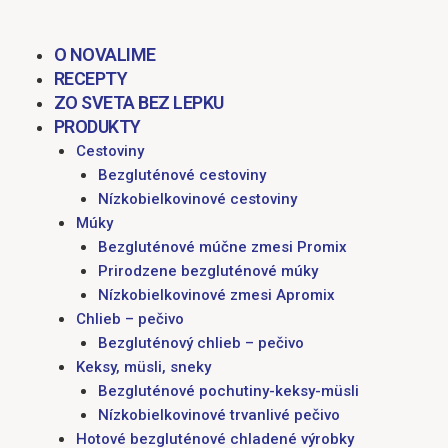
obsah
M
O NOVALIME
RECEPTY
ZO SVETA BEZ LEPKU
PRODUKTY
Cestoviny
Bezgluténové cestoviny
Nízkobielkovinové cestoviny
Múky
Bezgluténové múčne zmesi Promix
Prirodzene bezgluténové múky
Nízkobielkovinové zmesi Apromix
Chlieb – pečivo
Bezgluténový chlieb – pečivo
Keksy, müsli, sneky
Bezgluténové pochutiny-keksy-müsli
Nízkobielkovinové trvanlivé pečivo
Hotové bezgluténové chladené výrobky