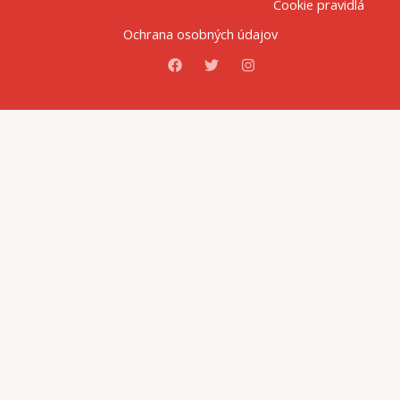
o
g
k
Cookie pravidlá
o
r
Ochrana osobných údajov
k
a
m