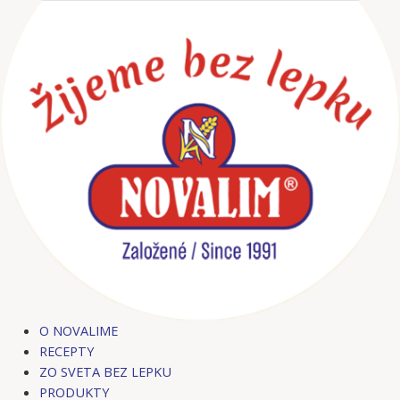
Preskočiť
Post
Post
Post
Post
Post
na
navigation
navigation
navigation
navigation
navigation
obsah
O NOVALIME
RECEPTY
ZO SVETA BEZ LEPKU
PRODUKTY