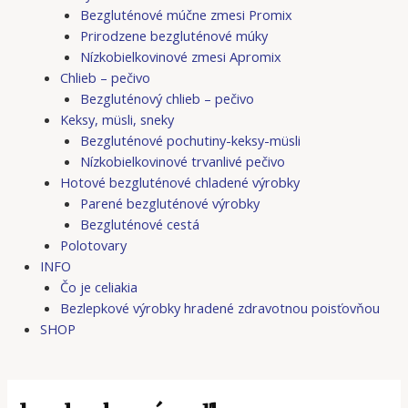
Bezgluténové múčne zmesi Promix
Prirodzene bezgluténové múky
Nízkobielkovinové zmesi Apromix
Chlieb – pečivo
Bezgluténový chlieb – pečivo
Keksy, müsli, sneky
Bezgluténové pochutiny-keksy-müsli
Nízkobielkovinové trvanlivé pečivo
Hotové bezgluténové chladené výrobky
Parené bezgluténové výrobky
Bezgluténové cestá
Polotovary
INFO
Čo je celiakia
Bezlepkové výrobky hradené zdravotnou poisťovňou
SHOP