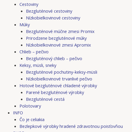
Cestoviny
Bezgluténové cestoviny
Nízkobielkovinové cestoviny
Múky
Bezgluténové múčne zmesi Promix
Prirodzene bezgluténové múky
Nízkobielkovinové zmesi Apromix
Chlieb – pečivo
Bezgluténový chlieb – pečivo
Keksy, müsli, sneky
Bezgluténové pochutiny-keksy-müsli
Nízkobielkovinové trvanlivé pečivo
Hotové bezgluténové chladené výrobky
Parené bezgluténové výrobky
Bezgluténové cestá
Polotovary
INFO
Čo je celiakia
Bezlepkové výrobky hradené zdravotnou poisťovňou