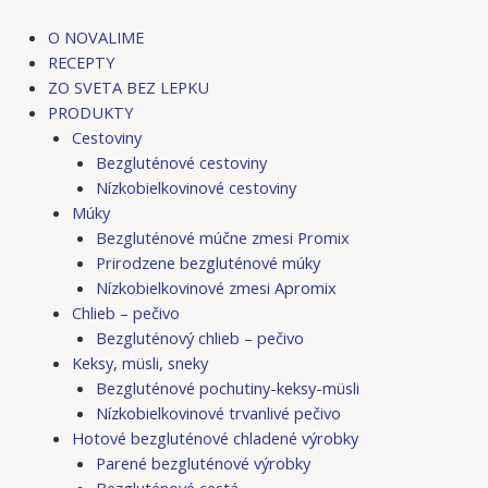
Preskočiť
Post
Post
na
navigation
navigation
O NOVALIME
obsah
RECEPTY
ZO SVETA BEZ LEPKU
PRODUKTY
Cestoviny
Bezgluténové cestoviny
Nízkobielkovinové cestoviny
Múky
Bezgluténové múčne zmesi Promix
Prirodzene bezgluténové múky
Nízkobielkovinové zmesi Apromix
Chlieb – pečivo
Bezgluténový chlieb – pečivo
Keksy, müsli, sneky
Bezgluténové pochutiny-keksy-müsli
Nízkobielkovinové trvanlivé pečivo
Hotové bezgluténové chladené výrobky
Parené bezgluténové výrobky