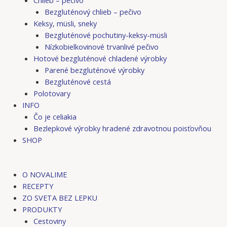
Bezgluténový chlieb – pečivo
Keksy, müsli, sneky
Bezgluténové pochutiny-keksy-müsli
Nízkobielkovinové trvanlivé pečivo
Hotové bezgluténové chladené výrobky
Parené bezgluténové výrobky
Bezgluténové cestá
Polotovary
INFO
Čo je celiakia
Bezlepkové výrobky hradené zdravotnou poisťovňou
SHOP
O NOVALIME
RECEPTY
ZO SVETA BEZ LEPKU
PRODUKTY
Cestoviny