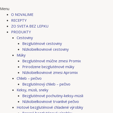
Menu
O NOVALIME
RECEPTY
ZO SVETA BEZ LEPKU
PRODUKTY
Cestoviny
Bezgluténové cestoviny
Nízkobielkovinové cestoviny
Múky
Bezgluténové múčne zmesi Promix
Prirodzene bezgluténové múky
Nízkobielkovinové zmesi Apromix
Chlieb – pečivo
Bezgluténový chlieb – pečivo
Keksy, müsli, sneky
Bezgluténové pochutiny-keksy-müsli
Nízkobielkovinové trvanlivé pečivo
Hotové bezgluténové chladené výrobky
Parené bezgluténové výrobky