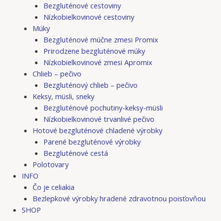
Bezgluténové cestoviny
Nízkobielkovinové cestoviny
Múky
Bezgluténové múčne zmesi Promix
Prirodzene bezgluténové múky
Nízkobielkovinové zmesi Apromix
Chlieb – pečivo
Bezgluténový chlieb – pečivo
Keksy, müsli, sneky
Bezgluténové pochutiny-keksy-müsli
Nízkobielkovinové trvanlivé pečivo
Hotové bezgluténové chladené výrobky
Parené bezgluténové výrobky
Bezgluténové cestá
Polotovary
INFO
Čo je celiakia
Bezlepkové výrobky hradené zdravotnou poisťovňou
SHOP