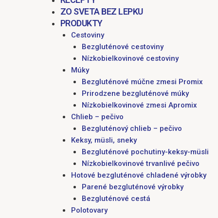
ZO SVETA BEZ LEPKU
PRODUKTY
Cestoviny
Bezgluténové cestoviny
Nízkobielkovinové cestoviny
Múky
Bezgluténové múčne zmesi Promix
Prirodzene bezgluténové múky
Nízkobielkovinové zmesi Apromix
Chlieb – pečivo
Bezgluténový chlieb – pečivo
Keksy, müsli, sneky
Bezgluténové pochutiny-keksy-müsli
Nízkobielkovinové trvanlivé pečivo
Hotové bezgluténové chladené výrobky
Parené bezgluténové výrobky
Bezgluténové cestá
Polotovary