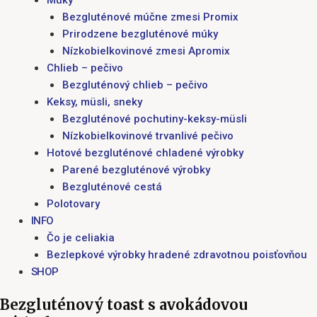
Múky
Bezgluténové múčne zmesi Promix
Prirodzene bezgluténové múky
Nízkobielkovinové zmesi Apromix
Chlieb – pečivo
Bezgluténový chlieb – pečivo
Keksy, müsli, sneky
Bezgluténové pochutiny-keksy-müsli
Nízkobielkovinové trvanlivé pečivo
Hotové bezgluténové chladené výrobky
Parené bezgluténové výrobky
Bezgluténové cestá
Polotovary
INFO
Čo je celiakia
Bezlepkové výrobky hradené zdravotnou poisťovňou
SHOP
Bezgluténový toast s avokádovou