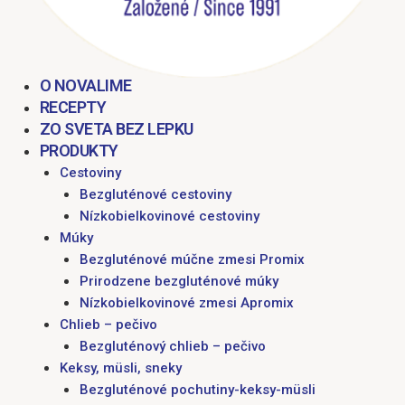
O NOVALIME
RECEPTY
ZO SVETA BEZ LEPKU
PRODUKTY
Cestoviny
Bezgluténové cestoviny
Nízkobielkovinové cestoviny
Múky
Bezgluténové múčne zmesi Promix
Prirodzene bezgluténové múky
Nízkobielkovinové zmesi Apromix
Chlieb – pečivo
Bezgluténový chlieb – pečivo
Keksy, müsli, sneky
Bezgluténové pochutiny-keksy-müsli