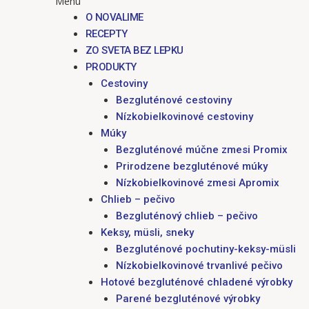
Menu
O NOVALIME
RECEPTY
ZO SVETA BEZ LEPKU
PRODUKTY
Cestoviny
Bezgluténové cestoviny
Nízkobielkovinové cestoviny
Múky
Bezgluténové múčne zmesi Promix
Prirodzene bezgluténové múky
Nízkobielkovinové zmesi Apromix
Chlieb – pečivo
Bezgluténový chlieb – pečivo
Keksy, müsli, sneky
Bezgluténové pochutiny-keksy-müsli
Nízkobielkovinové trvanlivé pečivo
Hotové bezgluténové chladené výrobky
Parené bezgluténové výrobky