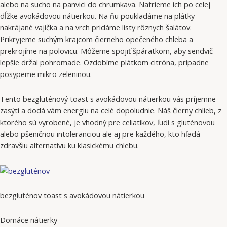
alebo na sucho na panvici do chrumkava. Natrieme ich po celej
dĺžke avokádovou nátierkou. Na ňu poukladáme na plátky
nakrájané vajíčka a na vrch pridáme listy rôznych šalátov.
Prikryjeme suchým krajcom čierneho opečeného chleba a
prekrojíme na polovicu. Môžeme spojiť špáratkom, aby sendvič
lepšie držal pohromade. Ozdobíme plátkom citróna, prípadne
posypeme mikro zeleninou.
Tento bezgluténový toast s avokádovou nátierkou vás príjemne
zasýti a dodá vám energiu na celé dopoludnie. Náš čierny chlieb, z
ktorého sú vyrobené, je vhodný pre celiatikov, ľudí s gluténovou
alebo pšeničnou intoleranciou ale aj pre každého, kto hľadá
zdravšiu alternatívu ku klasickému chlebu.
bezgluténov toast s avokádovou nátierkou
Domáce nátierky