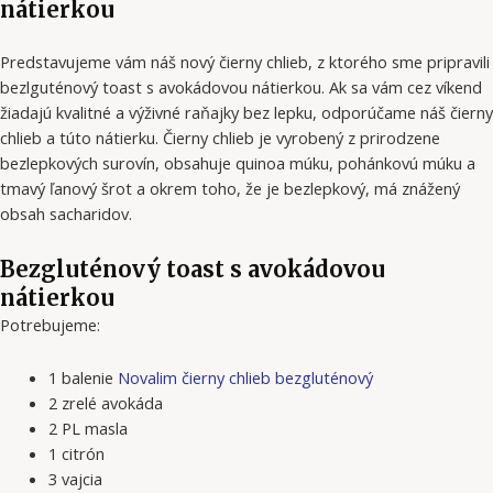
nátierkou
Predstavujeme vám náš nový čierny chlieb, z ktorého sme pripravili
bezlguténový toast s avokádovou nátierkou. Ak sa vám cez víkend
žiadajú kvalitné a výživné raňajky bez lepku, odporúčame náš čierny
chlieb a túto nátierku. Čierny chlieb je vyrobený z prirodzene
bezlepkových surovín, obsahuje quinoa múku, pohánkovú múku a
tmavý ľanový šrot a okrem toho, že je bezlepkový, má znážený
obsah sacharidov.
Bezgluténový toast s avokádovou
nátierkou
Potrebujeme:
1 balenie
Novalim čierny chlieb bezgluténový
2 zrelé avokáda
2 PL masla
1 citrón
3 vajcia