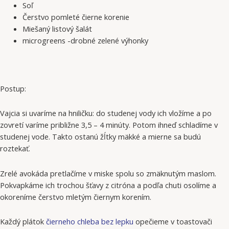
Soľ
Čerstvo pomleté čierne korenie
Miešaný listový šalát
microgreens -drobné zelené výhonky
Postup:
Vajcia si uvaríme na hniličku: do studenej vody ich vložíme a po
zovretí varíme približne 3,5 – 4 minúty. Potom ihneď schladíme v
studenej vode. Takto ostanú žĺtky mäkké a mierne sa budú
roztekať.
Zrelé avokáda pretlačíme v miske spolu so zmäknutým maslom.
Pokvapkáme ich trochou šťavy z citróna a podľa chuti osolíme a
okoreníme čerstvo mletým čiernym korením.
Každý plátok
čierneho chleba bez lepku
opečieme v toastovači