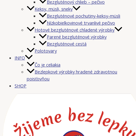
Bezgluténový chlieb – pečivo
Keksy, müsli, sneky
Bezgluténové pochutiny-keksy-müsli
Nízkobielkovinové trvanlivé pečivo
Hotové bezgluténové chladené výrobky
Parené bezgluténové výrobky
Bezgluténové cestá
Polotovary
INFO
Čo je celiakia
Bezlepkové výrobky hradené zdravotnou
poisťovňou
SHOP