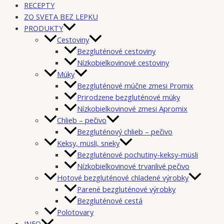
RECEPTY
ZO SVETA BEZ LEPKU
PRODUKTY
Cestoviny
Bezgluténové cestoviny
Nízkobielkovinové cestoviny
Múky
Bezgluténové múčne zmesi Promix
Prirodzene bezgluténové múky
Nízkobielkovinové zmesi Apromix
Chlieb – pečivo
Bezgluténový chlieb – pečivo
Keksy, müsli, sneky
Bezgluténové pochutiny-keksy-müsli
Nízkobielkovinové trvanlivé pečivo
Hotové bezgluténové chladené výrobky
Parené bezgluténové výrobky
Bezgluténové cestá
Polotovary
INFO