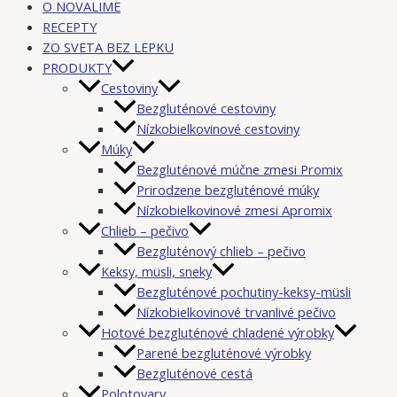
O NOVALIME
RECEPTY
ZO SVETA BEZ LEPKU
PRODUKTY
Cestoviny
Bezgluténové cestoviny
Nízkobielkovinové cestoviny
Múky
Bezgluténové múčne zmesi Promix
Prirodzene bezgluténové múky
Nízkobielkovinové zmesi Apromix
Chlieb – pečivo
Bezgluténový chlieb – pečivo
Keksy, müsli, sneky
Bezgluténové pochutiny-keksy-müsli
Nízkobielkovinové trvanlivé pečivo
Hotové bezgluténové chladené výrobky
Parené bezgluténové výrobky
Bezgluténové cestá
Polotovary