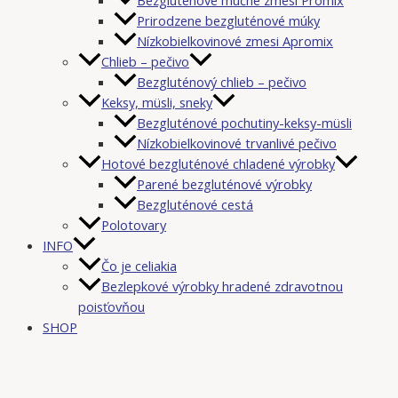
Prirodzene bezgluténové múky
Nízkobielkovinové zmesi Apromix
Chlieb – pečivo
Bezgluténový chlieb – pečivo
Keksy, müsli, sneky
Bezgluténové pochutiny-keksy-müsli
Nízkobielkovinové trvanlivé pečivo
Hotové bezgluténové chladené výrobky
Parené bezgluténové výrobky
Bezgluténové cestá
Polotovary
INFO
Čo je celiakia
Bezlepkové výrobky hradené zdravotnou
poisťovňou
SHOP