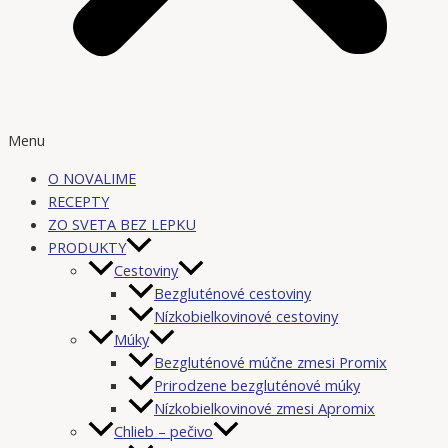
Menu
O NOVALIME
RECEPTY
ZO SVETA BEZ LEPKU
PRODUKTY
Cestoviny
Bezgluténové cestoviny
Nízkobielkovinové cestoviny
Múky
Bezgluténové múčne zmesi Promix
Prirodzene bezgluténové múky
Nízkobielkovinové zmesi Apromix
Chlieb – pečivo