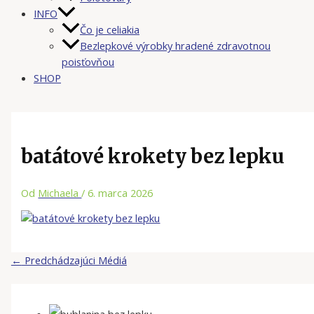
INFO
Čo je celiakia
Bezlepkové výrobky hradené zdravotnou
poisťovňou
SHOP
batátové krokety bez lepku
Od
Michaela
/
6. marca 2026
←
Predchádzajúci Médiá