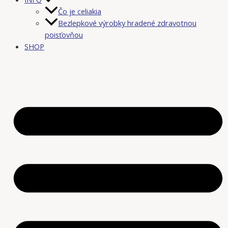
Čo je celiakia
Bezlepkové výrobky hradené zdravotnou
poisťovňou
SHOP