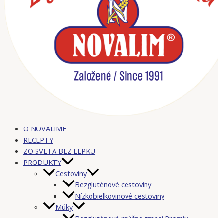
O NOVALIME
RECEPTY
ZO SVETA BEZ LEPKU
PRODUKTY
Cestoviny
Bezgluténové cestoviny
Nízkobielkovinové cestoviny
Múky
Bezgluténové múčne zmesi Promix