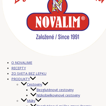
O NOVALIME
RECEPTY
ZO SVETA BEZ LEPKU
PRODUKTY
Cestoviny
Bezgluténové cestoviny
Nízkobielkovinové cestoviny
Múky
Bezgluténové múčne zmesi Promix