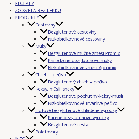
RECEPTY
ZO SVETA BEZ LEPKU
PRODUKTY
Cestoviny
Bezgluténové cestoviny
Nízkobielkovinové cestoviny
Múky
Bezgluténové múčne zmesi Promix
Prirodzene bezgluténové múky
Nízkobielkovinové zmesi Apromix
Chlieb – pečivo
Bezgluténový chlieb – pečivo
Keksy, müsli, sneky
Bezgluténové pochutiny-keksy-müsli
Nízkobielkovinové trvanlivé pečivo
Hotové bezgluténové chladené výrobky
Parené bezgluténové výrobky
Bezgluténové cestá
Polotovary
INFO