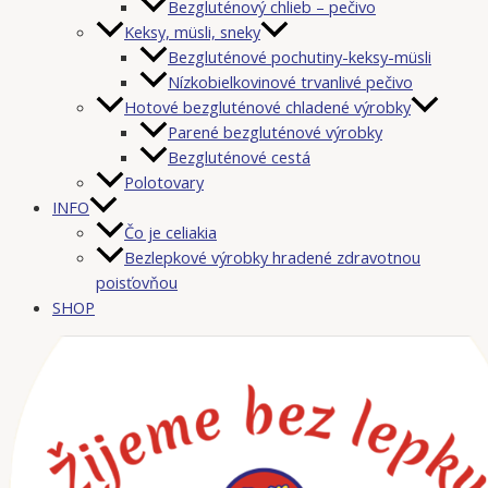
Bezgluténový chlieb – pečivo
Keksy, müsli, sneky
Bezgluténové pochutiny-keksy-müsli
Nízkobielkovinové trvanlivé pečivo
Hotové bezgluténové chladené výrobky
Parené bezgluténové výrobky
Bezgluténové cestá
Polotovary
INFO
Čo je celiakia
Bezlepkové výrobky hradené zdravotnou
poisťovňou
SHOP