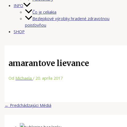
INFO
Čo je celiakia
Bezlepkové výrobky hradené zdravotnou
poisťovňou
SHOP
amarantove lievance
Od
Michaela
/
20. apríla 2017
←
Predchádzajúci Médiá