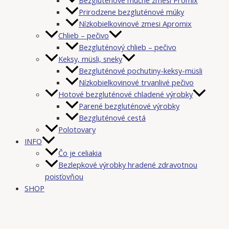
Prirodzene bezgluténové múky
Nízkobielkovinové zmesi Apromix
Chlieb – pečivo
Bezgluténový chlieb – pečivo
Keksy, müsli, sneky
Bezgluténové pochutiny-keksy-müsli
Nízkobielkovinové trvanlivé pečivo
Hotové bezgluténové chladené výrobky
Parené bezgluténové výrobky
Bezgluténové cestá
Polotovary
INFO
Čo je celiakia
Bezlepkové výrobky hradené zdravotnou
poisťovňou
SHOP