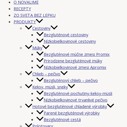
O NOVALIME
RECEPTY
ZO SVETA BEZ LEPKU
PRODUKTY
Cestoviny
Bezgluténové cestoviny
Nízkobielkovinové cestoviny
Múky
Bezgluténové múčne zmesi Promix
Prirodzene bezgluténové múky
Nízkobielkovinové zmesi Apromix
Chlieb – pečivo
Bezgluténový chlieb – pečivo
Keksy, müsli, sneky
Bezgluténové pochutiny-keksy-müsli
Nízkobielkovinové trvanlivé pečivo
Hotové bezgluténové chladené výrobky
Parené bezgluténové výrobky
Bezgluténové cestá
Polotovary