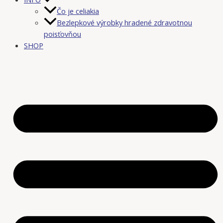
Čo je celiakia
Bezlepkové výrobky hradené zdravotnou
poisťovňou
SHOP