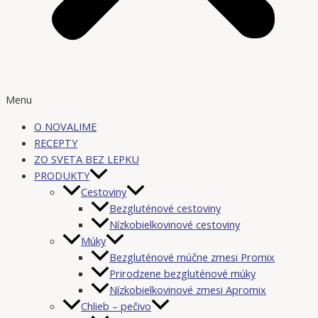
Menu
O NOVALIME
RECEPTY
ZO SVETA BEZ LEPKU
PRODUKTY
Cestoviny
Bezgluténové cestoviny
Nízkobielkovinové cestoviny
Múky
Bezgluténové múčne zmesi Promix
Prirodzene bezgluténové múky
Nízkobielkovinové zmesi Apromix
Chlieb – pečivo