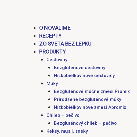
obsah
O NOVALIME
RECEPTY
ZO SVETA BEZ LEPKU
PRODUKTY
Cestoviny
Bezgluténové cestoviny
Nízkobielkovinové cestoviny
Múky
Bezgluténové múčne zmesi Promix
Prirodzene bezgluténové múky
Nízkobielkovinové zmesi Apromix
Chlieb – pečivo
Bezgluténový chlieb – pečivo
Keksy, müsli, sneky