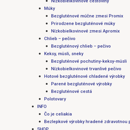
Nízkobielkovinové cestoviny
Múky
Bezgluténové múčne zmesi Promix
Prirodzene bezgluténové múky
Nízkobielkovinové zmesi Apromix
Chlieb – pečivo
Bezgluténový chlieb – pečivo
Keksy, müsli, sneky
Bezgluténové pochutiny-keksy-müsli
Nízkobielkovinové trvanlivé pečivo
Hotové bezgluténové chladené výrobky
Parené bezgluténové výrobky
Bezgluténové cestá
Polotovary
INFO
Čo je celiakia
Bezlepkové výrobky hradené zdravotnou 
SHOP