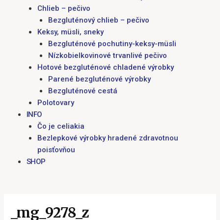
Chlieb – pečivo
Bezgluténový chlieb – pečivo
Keksy, müsli, sneky
Bezgluténové pochutiny-keksy-müsli
Nízkobielkovinové trvanlivé pečivo
Hotové bezgluténové chladené výrobky
Parené bezgluténové výrobky
Bezgluténové cestá
Polotovary
INFO
Čo je celiakia
Bezlepkové výrobky hradené zdravotnou
poisťovňou
SHOP
_mg_9278_z