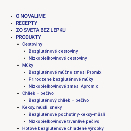
obsah
M
O NOVALIME
RECEPTY
ZO SVETA BEZ LEPKU
PRODUKTY
Cestoviny
Bezgluténové cestoviny
Nízkobielkovinové cestoviny
Múky
Bezgluténové múčne zmesi Promix
Prirodzene bezgluténové múky
Nízkobielkovinové zmesi Apromix
Chlieb – pečivo
Bezgluténový chlieb – pečivo
Keksy, müsli, sneky
Bezgluténové pochutiny-keksy-müsli
Nízkobielkovinové trvanlivé pečivo
Hotové bezgluténové chladené výrobky