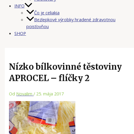
INFO
Čo je celiakia
Bezlepkové výrobky hradené zdravotnou
poisťovňou
SHOP
Nízko bílkovinné těstoviny
APROCEL – flíčky 2
Od
Novalim
/
25. mája 2017