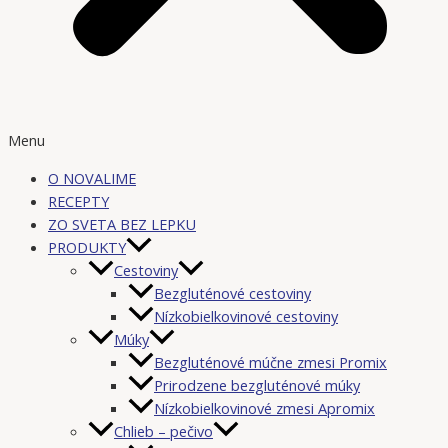
Menu
O NOVALIME
RECEPTY
ZO SVETA BEZ LEPKU
PRODUKTY
Cestoviny
Bezgluténové cestoviny
Nízkobielkovinové cestoviny
Múky
Bezgluténové múčne zmesi Promix
Prirodzene bezgluténové múky
Nízkobielkovinové zmesi Apromix
Chlieb – pečivo