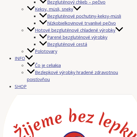
Bezgluténový chlieb – pečivo
Keksy, müsli, sneky
Bezgluténové pochutiny-keksy-müsli
Nízkobielkovinové trvanlivé pečivo
Hotové bezgluténové chladené výrobky
Parené bezgluténové výrobky
Bezgluténové cestá
Polotovary
INFO
Čo je celiakia
Bezlepkové výrobky hradené zdravotnou
poisťovňou
SHOP