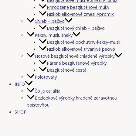
Prirodzene bezgluténové múky
Nízkobielkovinové zmesi Apromix
Chlieb – pečivo
Bezgluténový chlieb – pečivo
Keksy, müsli, sneky
Bezgluténové pochutiny-keksy-müsli
Nízkobielkovinové trvanlivé pečivo
Hotové bezgluténové chladené výrobky
Parené bezgluténové výrobky
Bezgluténové cestá
Polotovary
INFO
Čo je celiakia
Bezlepkové výrobky hradené zdravotnou
poisťovňou
SHOP