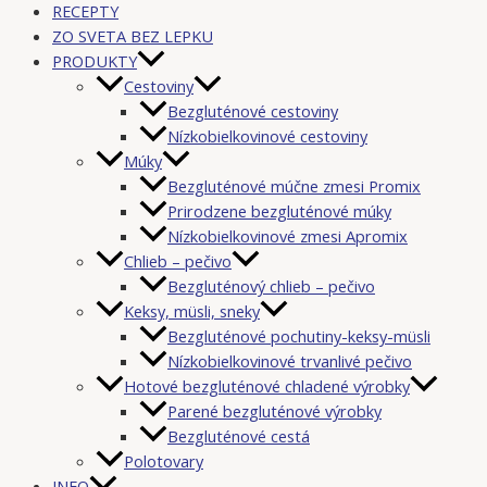
RECEPTY
ZO SVETA BEZ LEPKU
PRODUKTY
Cestoviny
Bezgluténové cestoviny
Nízkobielkovinové cestoviny
Múky
Bezgluténové múčne zmesi Promix
Prirodzene bezgluténové múky
Nízkobielkovinové zmesi Apromix
Chlieb – pečivo
Bezgluténový chlieb – pečivo
Keksy, müsli, sneky
Bezgluténové pochutiny-keksy-müsli
Nízkobielkovinové trvanlivé pečivo
Hotové bezgluténové chladené výrobky
Parené bezgluténové výrobky
Bezgluténové cestá
Polotovary
INFO