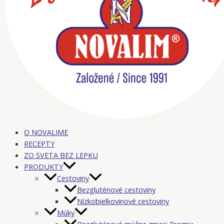
O NOVALIME
RECEPTY
ZO SVETA BEZ LEPKU
PRODUKTY
Cestoviny
Bezgluténové cestoviny
Nízkobielkovinové cestoviny
Múky
Bezgluténové múčne zmesi Promix