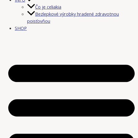
Čo je celiakia
Bezlepkové výrobky hradené zdravotnou
poisťovňou
SHOP