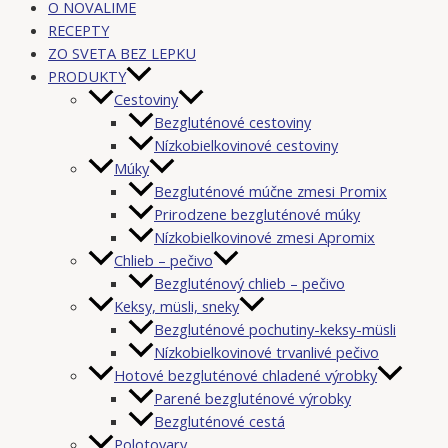
O NOVALIME
RECEPTY
ZO SVETA BEZ LEPKU
PRODUKTY
Cestoviny
Bezgluténové cestoviny
Nízkobielkovinové cestoviny
Múky
Bezgluténové múčne zmesi Promix
Prirodzene bezgluténové múky
Nízkobielkovinové zmesi Apromix
Chlieb – pečivo
Bezgluténový chlieb – pečivo
Keksy, müsli, sneky
Bezgluténové pochutiny-keksy-müsli
Nízkobielkovinové trvanlivé pečivo
Hotové bezgluténové chladené výrobky
Parené bezgluténové výrobky
Bezgluténové cestá
Polotovary