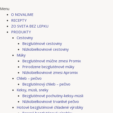
Menu
O NOVALIME
RECEPTY
ZO SVETA BEZ LEPKU
PRODUKTY
Cestoviny
Bezgluténové cestoviny
Nízkobielkovinové cestoviny
Múky
Bezgluténové múčne zmesi Promix
Prirodzene bezgluténové múky
Nízkobielkovinové zmesi Apromix
Chlieb – pečivo
Bezgluténový chlieb – pečivo
Keksy, müsli, sneky
Bezgluténové pochutiny-keksy-müsli
Nízkobielkovinové trvanlivé pečivo
Hotové bezgluténové chladené výrobky
Parené bezgluténové výrobky