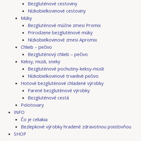
Bezgluténové cestoviny
Nízkobielkovinové cestoviny
Múky
Bezgluténové múčne zmesi Promix
Prirodzene bezgluténové múky
Nízkobielkovinové zmesi Apromix
Chlieb – pečivo
Bezgluténový chlieb – pečivo
Keksy, müsli, sneky
Bezgluténové pochutiny-keksy-müsli
Nízkobielkovinové trvanlivé pečivo
Hotové bezgluténové chladené výrobky
Parené bezgluténové výrobky
Bezgluténové cestá
Polotovary
INFO
Čo je celiakia
Bezlepkové výrobky hradené zdravotnou poisťovňou
SHOP