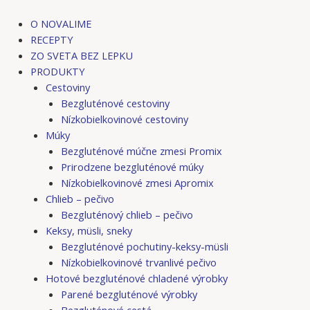
Preskočiť
Post
na
navigation
O NOVALIME
obsah
RECEPTY
ZO SVETA BEZ LEPKU
PRODUKTY
Cestoviny
Bezgluténové cestoviny
Nízkobielkovinové cestoviny
Múky
Bezgluténové múčne zmesi Promix
Prirodzene bezgluténové múky
Nízkobielkovinové zmesi Apromix
Chlieb – pečivo
Bezgluténový chlieb – pečivo
Keksy, müsli, sneky
Bezgluténové pochutiny-keksy-müsli
Nízkobielkovinové trvanlivé pečivo
Hotové bezgluténové chladené výrobky
Parené bezgluténové výrobky