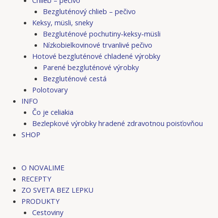
Bezgluténový chlieb – pečivo
Keksy, müsli, sneky
Bezgluténové pochutiny-keksy-müsli
Nízkobielkovinové trvanlivé pečivo
Hotové bezgluténové chladené výrobky
Parené bezgluténové výrobky
Bezgluténové cestá
Polotovary
INFO
Čo je celiakia
Bezlepkové výrobky hradené zdravotnou poisťovňou
SHOP
O NOVALIME
RECEPTY
ZO SVETA BEZ LEPKU
PRODUKTY
Cestoviny