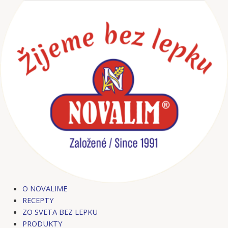
Preskočiť
Post
na
navigation
obsah
O NOVALIME
RECEPTY
ZO SVETA BEZ LEPKU
PRODUKTY