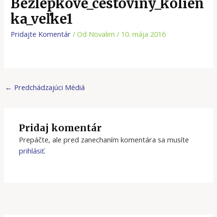
Bezlepkove_cestoviny_kolien
ka_veľke1
Pridajte Komentár
/ Od
Novalim
/
10. mája 2016
←
Predchádzajúci Médiá
Pridaj komentár
Prepáčte, ale pred zanechaním komentára sa musíte
prihlásiť
.