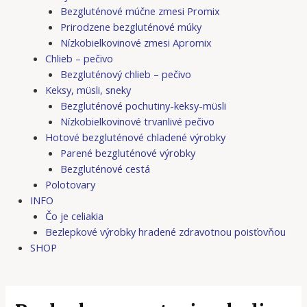
Bezgluténové múčne zmesi Promix
Prirodzene bezgluténové múky
Nízkobielkovinové zmesi Apromix
Chlieb – pečivo
Bezgluténový chlieb – pečivo
Keksy, müsli, sneky
Bezgluténové pochutiny-keksy-müsli
Nízkobielkovinové trvanlivé pečivo
Hotové bezgluténové chladené výrobky
Parené bezgluténové výrobky
Bezgluténové cestá
Polotovary
INFO
Čo je celiakia
Bezlepkové výrobky hradené zdravotnou poisťovňou
SHOP