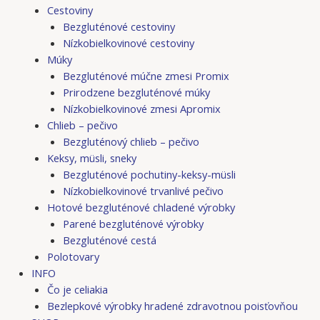
Cestoviny
Bezgluténové cestoviny
Nízkobielkovinové cestoviny
Múky
Bezgluténové múčne zmesi Promix
Prirodzene bezgluténové múky
Nízkobielkovinové zmesi Apromix
Chlieb – pečivo
Bezgluténový chlieb – pečivo
Keksy, müsli, sneky
Bezgluténové pochutiny-keksy-müsli
Nízkobielkovinové trvanlivé pečivo
Hotové bezgluténové chladené výrobky
Parené bezgluténové výrobky
Bezgluténové cestá
Polotovary
INFO
Čo je celiakia
Bezlepkové výrobky hradené zdravotnou poisťovňou